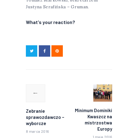
Justyna Serafińska – Gruman.
What's your reaction?
Nawigacja
wpisu
Poprzedni
Następny
wpis:
wpis:
Minimum Dominiki
Zebranie
Kwaszcz na
sprawozdawczo –
mistrzostwa
wyborcze
Europy
8 marca 2016
1 maja 2016