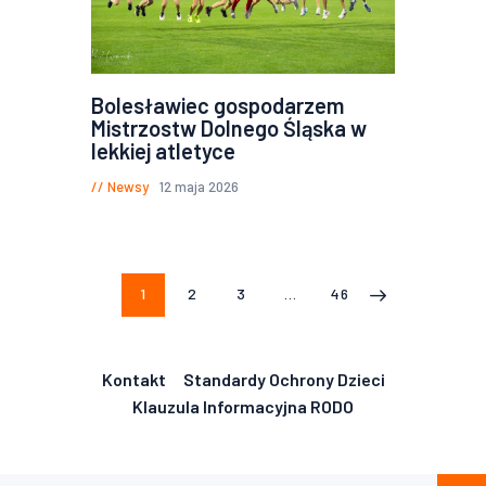
Bolesławiec gospodarzem
Mistrzostw Dolnego Śląska w
lekkiej atletyce
Newsy
12 maja 2026
Stronicowanie
STRONA
1
STRONA
2
STRONA
3
…
STRONA
46
>
wpisów
Kontakt
Standardy Ochrony Dzieci
Klauzula Informacyjna RODO