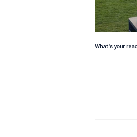
What's your rea
Nawigac
wpisu