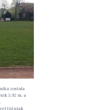
nika została
nik 5.92 m, a
.
weł Jóźwiak