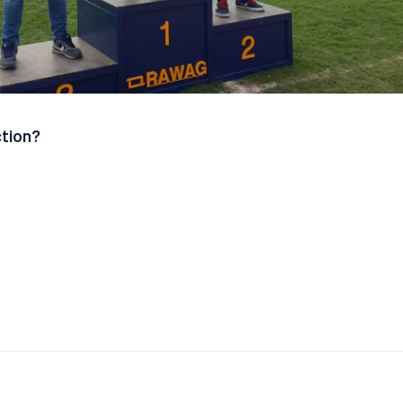
ction?
ja