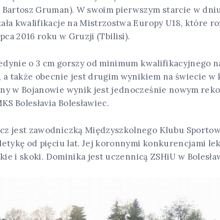
 Bartosz Gruman). W swoim pierwszym starcie w dniu
ała kwalifikacje na Mistrzostwa Europy U18, które r
pca 2016 roku w Gruzji (Tbilisi).
 jedynie o 3 cm gorszy od minimum kwalifikacyjnego 
, a także obecnie jest drugim wynikiem na świecie w 
any w Bojanowie wynik jest jednocześnie nowym re
MKS Bolesłavia Bolesławiec.
z jest zawodniczką Międzyszkolnego Klubu Sportowe
letykę od pięciu lat. Jej koronnymi konkurencjami l
skie i skoki. Dominika jest uczennicą ZSHiU w Bolesła