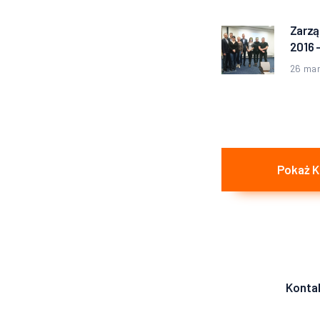
Zarzą
Poprz
2016 
wpis:
26 mar
Pokaż 
Konta