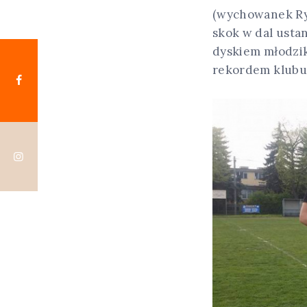
(wychowanek Rys
skok w dal usta
dyskiem młodzi
rekordem klubu