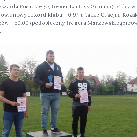
zarda Posackiego, trener Bartosz Gruman), który w
nowił nowy rekord klubu – 6.97, a także Gracjan Koza
ków – 59.09 (podopieczny trenera Markowskiego) ró
.