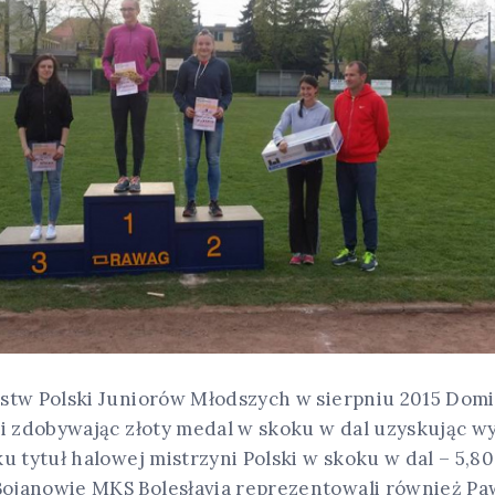
stw Polski Juniorów Młodszych w sierpniu 2015 Domi
ki zdobywając złoty medal w skoku w dal uzyskując wy
u tytuł halowej mistrzyni Polski w skoku w dal – 5,80
ojanowie MKS Bolesłavia reprezentowali również Pa