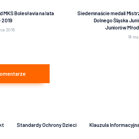
d MKS Bolesłavia na lata
Siedemnaście medali Mist
edni
– 2019
Dolnego Śląska Juni
Juniorów Mło
ca 2016
18 ma
Komentarze
kt
Standardy Ochrony Dzieci
Klauzula Informacyjn