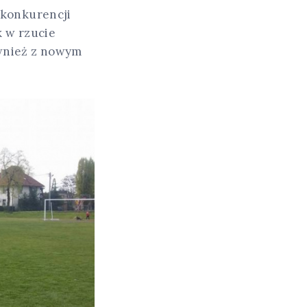
 konkurencji
k w rzucie
wnież z nowym