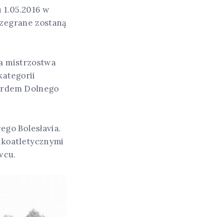
 1.05.2016 w
ozegrane zostaną
na mistrzostwa
kategorii
kordem Dolnego
go Bolesłavia.
ekkoatletycznymi
wcu.