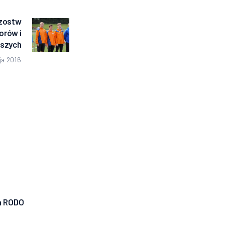
rzostw
Następny
orów i
wpis:
dszych
ja 2016
a RODO