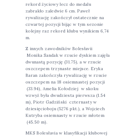
rekord życiowy lecz do medalu
zabrakło zaledwie 6 cm. Paweł
rywalizację zakończył ostatecznie na
czwartej pozycji bijąc w tym sezonie
kolejny raz rekord klubu wynikiem 6,74
m.
Z innych zawodników Bolesłavii
Monika Sandak w rzucie dyskiem zajęła
dwunastą pozycję (31.75), a w rzucie
oszczepem trzynaste miejsce. Eryka
Baran zakończyła rywalizację w rzucie
oszczepem na 18 osiemnastej pozycji
(33.94), Amelia Kołodziej w skoku
wzwyż była dwudziesta pierwsza (1.54
m), Piotr Gadziński czternasty w
dziesięcioboju (5276 pkt.), a Wojciech
Kutryba osiemnasty w rzucie młotem
(45.50 m).
MKS Bolesłavia w klasyfikacji klubowej