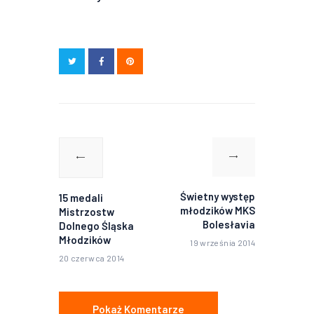
Nawigacja
wpisu
Poprzedni
Następny
wpis:
wpis:
Świetny występ
15 medali
młodzików MKS
Mistrzostw
Bolesłavia
Dolnego Śląska
Młodzików
19 września 2014
20 czerwca 2014
Pokaż Komentarze