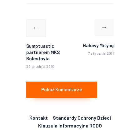
Nawigacja
wpisu
Poprzedni
Następny
wpis:
wpis:
Halowy Mityng
Sumptuastic
partnerem MKS
7 stycznia 2011
Bolesłavia
20 grudnia 2010
Pokaż Komentarze
Kontakt
Standardy Ochrony Dzieci
Klauzula Informacyjna RODO