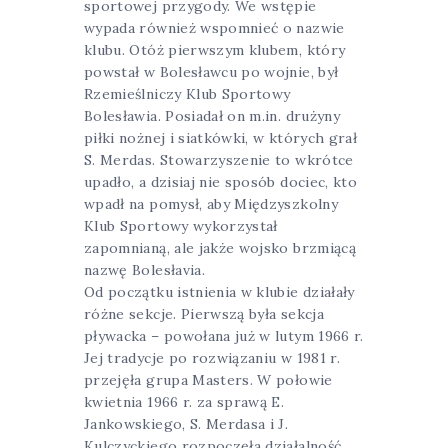
sportowej przygody. We wstępie
wypada również wspomnieć o nazwie
klubu. Otóż pierwszym klubem, który
powstał w Bolesławcu po wojnie, był
Rzemieślniczy Klub Sportowy
Bolesławia. Posiadał on m.in. drużyny
piłki nożnej i siatkówki, w których grał
S. Merdas. Stowarzyszenie to wkrótce
upadło, a dzisiaj nie sposób dociec, kto
wpadł na pomysł, aby Międzyszkolny
Klub Sportowy wykorzystał
zapomnianą, ale jakże wojsko brzmiącą
nazwę Bolesłavia.
Od początku istnienia w klubie działały
różne sekcje. Pierwszą była sekcja
pływacka – powołana już w lutym 1966 r.
Jej tradycje po rozwiązaniu w 1981 r.
przejęła grupa Masters. W połowie
kwietnia 1966 r. za sprawą E.
Jankowskiego, S. Merdasa i J.
Kulczyckiego rozpoczęła działalność