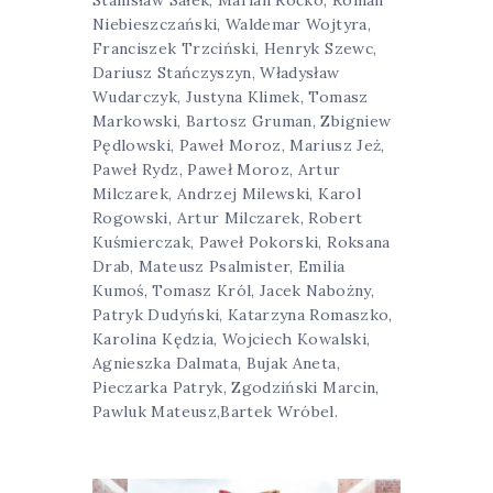
Stanisław Sałek, Marian Roćko, Roman
Niebieszczański, Waldemar Wojtyra,
Franciszek Trzciński, Henryk Szewc,
Dariusz Stańczyszyn, Władysław
Wudarczyk, Justyna Klimek, Tomasz
Markowski, Bartosz Gruman, Zbigniew
Pędlowski, Paweł Moroz, Mariusz Jeż,
Paweł Rydz, Paweł Moroz, Artur
Milczarek, Andrzej Milewski, Karol
Rogowski, Artur Milczarek, Robert
Kuśmierczak, Paweł Pokorski, Roksana
Drab, Mateusz Psalmister, Emilia
Kumoś, Tomasz Król, Jacek Nabożny,
Patryk Dudyński, Katarzyna Romaszko,
Karolina Kędzia, Wojciech Kowalski,
Agnieszka Dalmata, Bujak Aneta,
Pieczarka Patryk, Zgodziński Marcin,
Pawluk Mateusz,Bartek Wróbel.