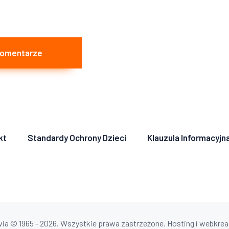
Komentarze
kt
Standardy Ochrony Dzieci
Klauzula Informacyjn
ia © 1965 - 2026. Wszystkie prawa zastrzeżone. Hosting i webkreac