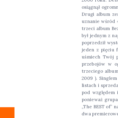
osiągnął ogromn
Drugi album zes
uznanie wśród 4
trzeci album Be
był jednym z n
poprzedził wyst
jeden z pięciu 
uśmiech Twój p
przebojów w og
trzeciego albu
2009 ). Single
listach i sprzed
pod względem i
ponieważ grupa 
„The BEST of” 
dwa premierowe 