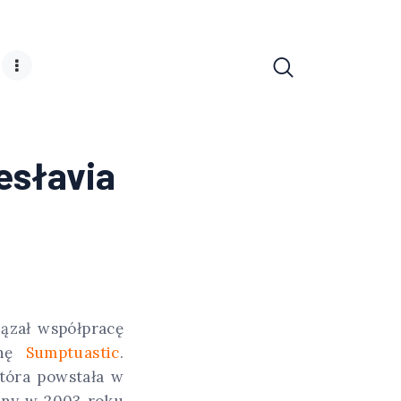
esłavia
ązał współpracę
onę
Sumptuastic
.
tóra powstała w
any w 2003 roku