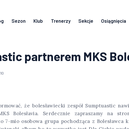
og
Sezon
Klub
Trenerzy
Sekcje
Osiągnięcia
stic partnerem MKS Bol
010
ormować, że bolesławiecki zespół Sumptuastic nawi
MKS Bolesłavia. Serdecznie zapraszamy na str
 7-mio osobowa grupa pochodząca z Bolesławca k
iutancki album bo to wszystko jest Dla Ciebie wyd