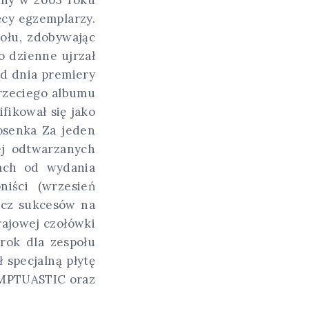
ęcy egzemplarzy.
połu, zdobywając
o dzienne ujrzał
od dnia premiery
rzeciego albumu
fikował się jako
iosenka Za jeden
ej odtwarzanych
tach od wydania
niści (wrzesień
ócz sukcesów na
krajowej czołówki
rok dla zespołu
 specjalną płytę
UMPTUASTIC oraz