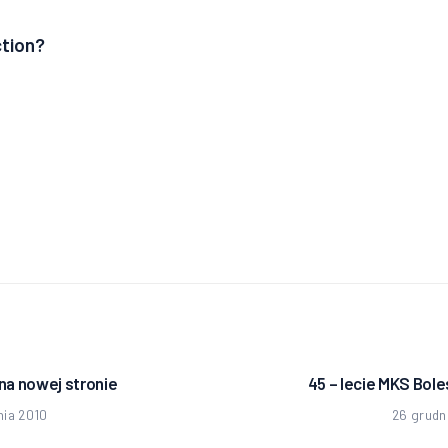
ction?
ja
 na nowej stronie
45 – lecie MKS Bole
edni
nia 2010
26 grudn