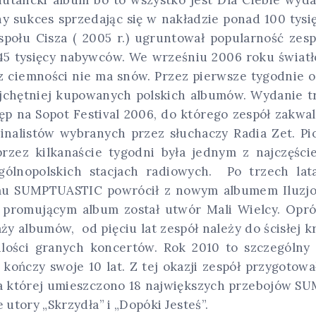
y sukces sprzedając się w nakładzie ponad 100 tysi
połu Cisza ( 2005 r.) ugruntował popularność zes
5 tysięcy nabywców. We wrześniu 2006 roku światł
z ciemności nie ma snów. Przez pierwsze tygodnie 
ajchętniej kupowanych polskich albumów. Wydanie t
ęp na Sopot Festival 2006, do którego zespół zakwali
finalistów wybranych przez słuchaczy Radia Zet. P
rzez kilkanaście tygodni była jednym z najczęści
ólnopolskich stacjach radiowych. Po trzech la
mu SUMPTUASTIC powrócił z nowym albumem Iluzjo
m promującym album został utwór Mali Wielcy. Opr
aży albumów, od pięciu lat zespół należy do ścisłej 
lości granych koncertów. Rok 2010 to szczególny 
kończy swoje 10 lat. Z tej okazji zespół przygotował
na której umieszczono 18 największych przebojów S
utory „Skrzydła” i „Dopóki Jesteś”.