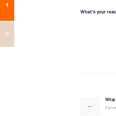
What's your rea
Nawigac
wpisu
Witaj
Poprz
wpis:
9 grud