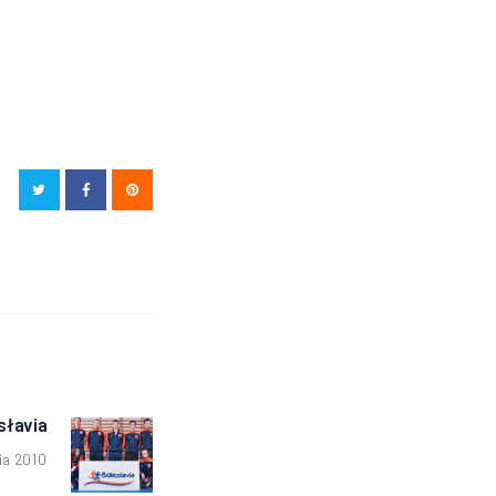
słavia
Następny
wpis:
ia 2010