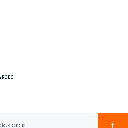
a RODO
ja: disena.pl