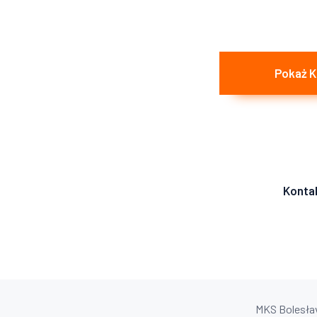
Pokaż 
Konta
MKS Bolesłav