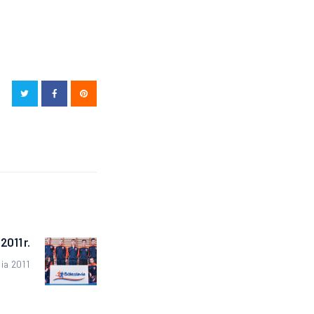
2011 r.
Następny
wpis:
ia 2011