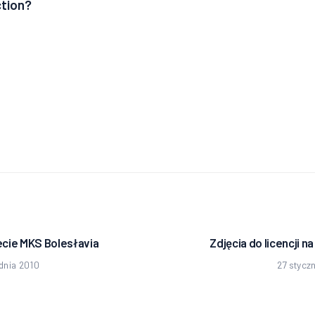
ction?
ja
lecie MKS Bolesłavia
Zdjęcia do licencji na 
edni
dnia 2010
27 styczn