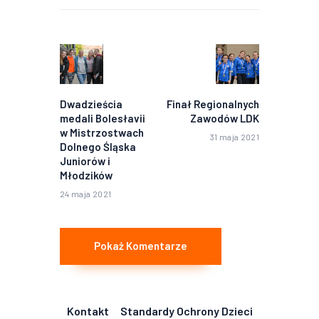
Nawigacja
wpisu
Poprzedni
Następny
wpis:
wpis:
Dwadzieścia
Finał Regionalnych
medali Bolesłavii
Zawodów LDK
w Mistrzostwach
31 maja 2021
Dolnego Śląska
Juniorów i
Młodzików
24 maja 2021
Pokaż Komentarze
Kontakt
Standardy Ochrony Dzieci