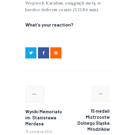
Wojciech Karaban, osiągnęli metę w
bardzo dobrym czasie (3.31.84 min).
What's your reaction?
Nawigacja
wpisu
Poprzedni
Następny
wpis:
wpis:
15 medali
Wyniki Memoriału
Mistrzostw
im. Stanisława
Dolnego Śląska
Merdasa
Młodzików
13 czerwca 2014