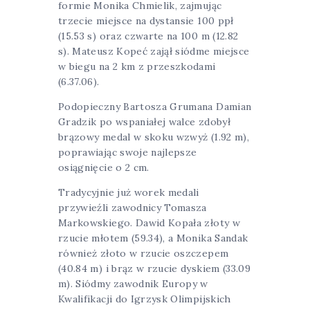
formie Monika Chmielik, zajmując
trzecie miejsce na dystansie 100 ppł
(15.53 s) oraz czwarte na 100 m (12.82
s). Mateusz Kopeć zajął siódme miejsce
w biegu na 2 km z przeszkodami
(6.37.06).
Podopieczny Bartosza Grumana Damian
Gradzik po wspaniałej walce zdobył
brązowy medal w skoku wzwyż (1.92 m),
poprawiając swoje najlepsze
osiągnięcie o 2 cm.
Tradycyjnie już worek medali
przywieźli zawodnicy Tomasza
Markowskiego. Dawid Kopała złoty w
rzucie młotem (59.34), a Monika Sandak
również złoto w rzucie oszczepem
(40.84 m) i brąz w rzucie dyskiem (33.09
m). Siódmy zawodnik Europy w
Kwalifikacji do Igrzysk Olimpijskich