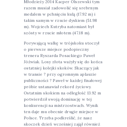
Młodzieży 2014 Kacper Olszewski tym
razem musiał zadowolić się srebrnym
medalem w pchnięciu kulą (17.92 m) i
takim samym w rzucie dyskiem (51.98
m). Wojciech Kutryba natomiast był
szósty w rzucie młotem (47.18 m).
Porywającą walkę w trójskoku stoczył
o pierwsze miejsce podopieczny
trenera Ryszarda Posackiego Paweł
Jóźwiak. Losy złota ważyły się do końca
ostatniej kolejki skoków. Skaczący jak
w transie ? przy ogromnym aplauzie
publiczności ? Paweł w każdej finałowej
próbie ustanawiał rekord życiowy.
Ostatnim skokiem na odległość 13.92 m
potwierdził swoją dominację w tej
konkurencji na mistrzostwach. Wynik
ten daje mu obecnie drugie miejsce w
Polsce. Trzeba podkreślić, że nasz
skoczek dzień wcześniej zajął również