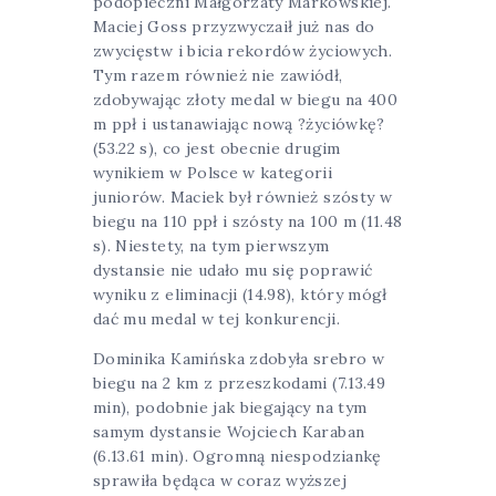
podopieczni Małgorzaty Markowskiej.
Maciej Goss przyzwyczaił już nas do
zwycięstw i bicia rekordów życiowych.
Tym razem również nie zawiódł,
zdobywając złoty medal w biegu na 400
m ppł i ustanawiając nową ?życiówkę?
(53.22 s), co jest obecnie drugim
wynikiem w Polsce w kategorii
juniorów. Maciek był również szósty w
biegu na 110 ppł i szósty na 100 m (11.48
s). Niestety, na tym pierwszym
dystansie nie udało mu się poprawić
wyniku z eliminacji (14.98), który mógł
dać mu medal w tej konkurencji.
Dominika Kamińska zdobyła srebro w
biegu na 2 km z przeszkodami (7.13.49
min), podobnie jak biegający na tym
samym dystansie Wojciech Karaban
(6.13.61 min). Ogromną niespodziankę
sprawiła będąca w coraz wyższej