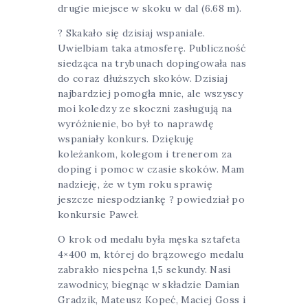
drugie miejsce w skoku w dal (6.68 m).
? Skakało się dzisiaj wspaniale.
Uwielbiam taka atmosferę. Publiczność
siedząca na trybunach dopingowała nas
do coraz dłuższych skoków. Dzisiaj
najbardziej pomogła mnie, ale wszyscy
moi koledzy ze skoczni zasługują na
wyróżnienie, bo był to naprawdę
wspaniały konkurs. Dziękuję
koleżankom, kolegom i trenerom za
doping i pomoc w czasie skoków. Mam
nadzieję, że w tym roku sprawię
jeszcze niespodziankę ? powiedział po
konkursie Paweł.
O krok od medalu była męska sztafeta
4×400 m, której do brązowego medalu
zabrakło niespełna 1,5 sekundy. Nasi
zawodnicy, biegnąc w składzie Damian
Gradzik, Mateusz Kopeć, Maciej Goss i