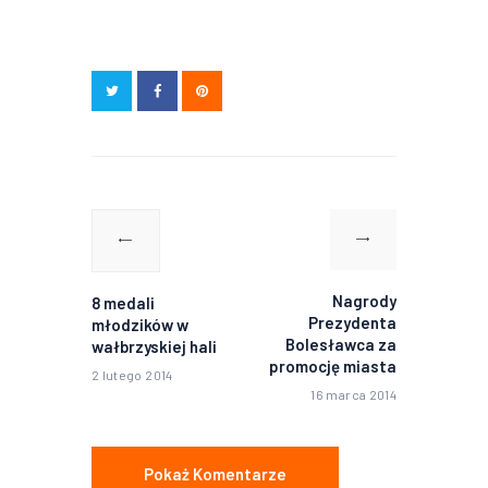
Nawigacja
wpisu
Poprzedni
Następny
wpis:
wpis:
Nagrody
8 medali
Prezydenta
młodzików w
Bolesławca za
wałbrzyskiej hali
promocję miasta
2 lutego 2014
16 marca 2014
Pokaż Komentarze