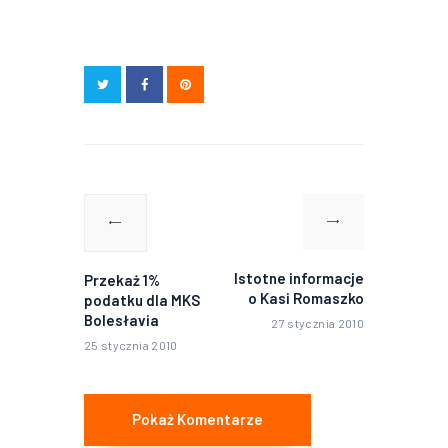
Nawigacja
wpisu
Poprzedni
Następny
wpis:
wpis:
Istotne informacje
Przekaż 1%
o Kasi Romaszko
podatku dla MKS
Bolesłavia
27 stycznia 2010
25 stycznia 2010
Pokaż Komentarze