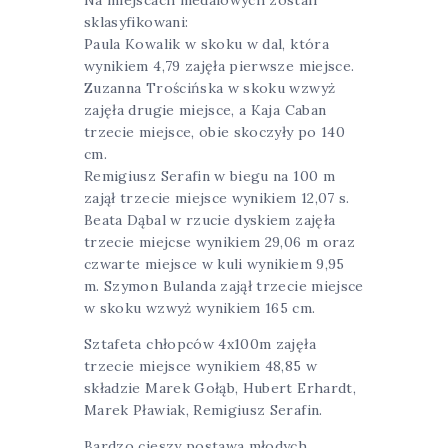
sklasyfikowani:
Paula Kowalik w skoku w dal, która
wynikiem 4,79 zajęła pierwsze miejsce.
Zuzanna Trościńska w skoku wzwyż
zajęła drugie miejsce, a Kaja Caban
trzecie miejsce, obie skoczyły po 140
cm.
Remigiusz Serafin w biegu na 100 m
zajął trzecie miejsce wynikiem 12,07 s.
Beata Dąbal w rzucie dyskiem zajęła
trzecie miejcse wynikiem 29,06 m oraz
czwarte miejsce w kuli wynikiem 9,95
m. Szymon Bulanda zajął trzecie miejsce
w skoku wzwyż wynikiem 165 cm.
Sztafeta chłopców 4x100m zajęła
trzecie miejsce wynikiem 48,85 w
składzie Marek Gołąb, Hubert Erhardt,
Marek Pławiak, Remigiusz Serafin.
Bardzo cieszy postawa młodych