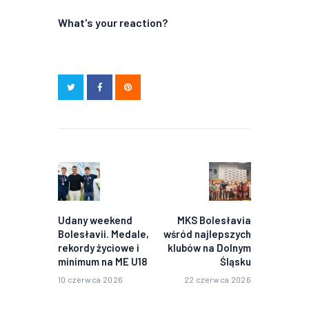
What's your reaction?
Nawigacja
wpisu
Poprzedni
Następny
wpis:
wpis:
Udany weekend
MKS Bolesłavia
Bolesłavii. Medale,
wśród najlepszych
rekordy życiowe i
klubów na Dolnym
minimum na ME U18
Śląsku
10 czerwca 2026
22 czerwca 2026