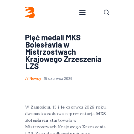
Pięć medali MKS
Bolesłavia w
Mistrzostwach
Krajowego Zrzeszenia
LZS
Newsy
15 czerwca 2026
W Zamościu, 13 i 14 czerwca 2026 roku,
dwunastoosobowa reprezentacja
MKS
Bolesłavia
startowała w
Mistrzostwach Krajowego Zrzeszenia
LZS. Zawody odbywały się przy