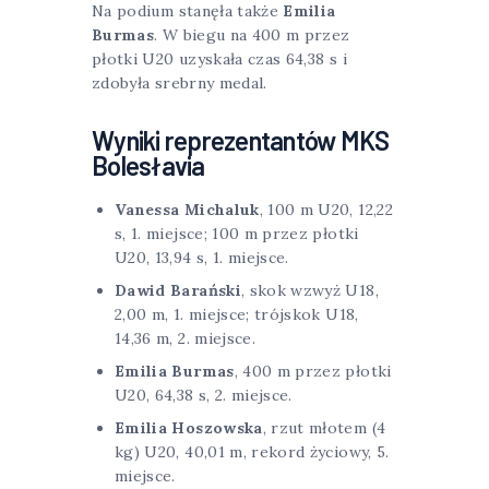
Na podium stanęła także
Emilia
Burmas
. W biegu na 400 m przez
płotki U20 uzyskała czas 64,38 s i
zdobyła srebrny medal.
Wyniki reprezentantów MKS
Bolesłavia
Vanessa Michaluk
, 100 m U20, 12,22
s, 1. miejsce; 100 m przez płotki
U20, 13,94 s, 1. miejsce.
Dawid Barański
, skok wzwyż U18,
2,00 m, 1. miejsce; trójskok U18,
14,36 m, 2. miejsce.
Emilia Burmas
, 400 m przez płotki
U20, 64,38 s, 2. miejsce.
Emilia Hoszowska
, rzut młotem (4
kg) U20, 40,01 m, rekord życiowy, 5.
miejsce.