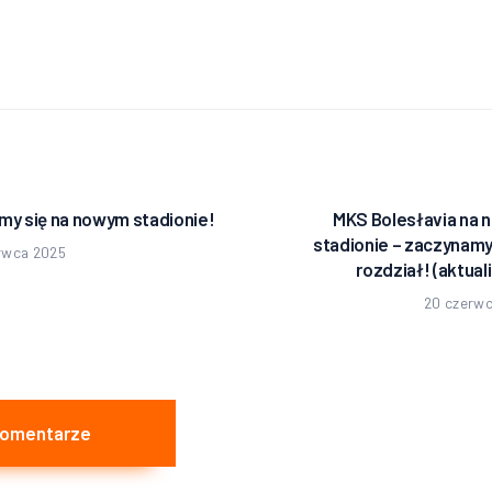
ja
my się na nowym stadionie!
MKS Bolesłavia na
edni
stadionie – zaczynam
rwca 2025
rozdział! (aktual
20 czerw
Komentarze