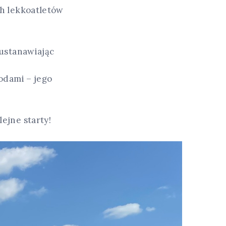
h lekkoatletów
 ustanawiając
odami – jego
ejne starty!