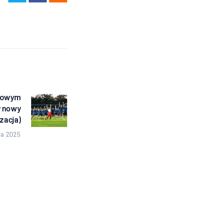
 nowym
Następny
y nowy
wpis:
izacja)
ca 2025