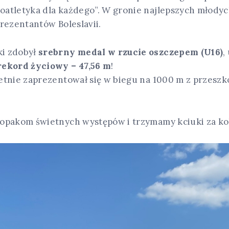
atletyka dla każdego”. W gronie najlepszych młodyc
rezentantów Boleslavii.
i zdobył
srebrny medal w rzucie oszczepem (U16)
,
ekord życiowy – 47,56 m
!
etnie zaprezentował się w biegu na 1000 m z przeszk
opakom świetnych występów i trzymamy kciuki za kol