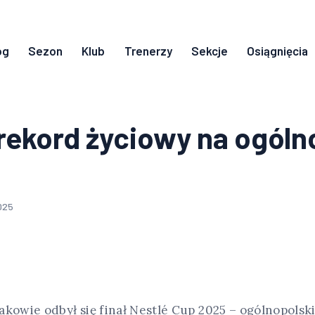
og
Sezon
Klub
Trenerzy
Sekcje
Osiągnięcia
 rekord życiowy na ogól
025
akowie odbył się finał Nestlé Cup 2025 – ogólnopols