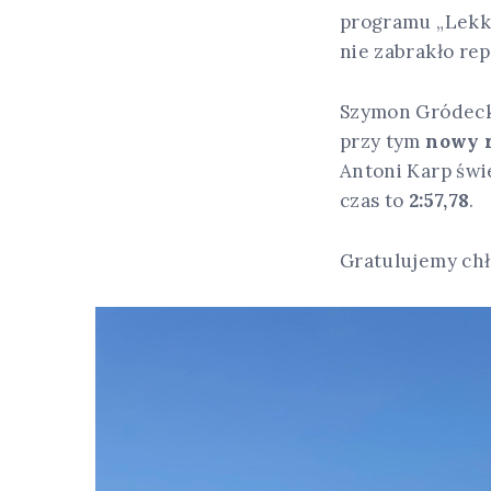
programu „Lekko
nie zabrakło rep
Szymon Gródeck
przy tym
nowy r
Antoni Karp świ
czas to
2:57,78
.
Gratulujemy chł