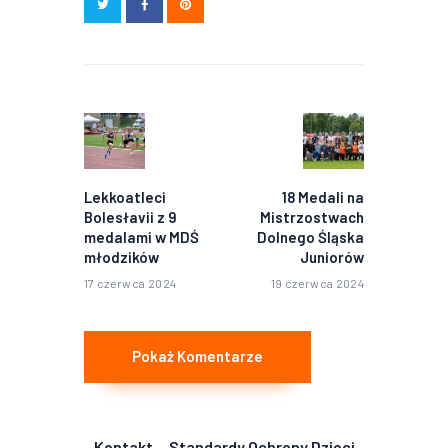
Nawigacja
wpisu
Poprzedni
Następny
wpis:
wpis:
Lekkoatleci
18 Medali na
Bolesłavii z 9
Mistrzostwach
medalami w MDŚ
Dolnego Śląska
młodzików
Juniorów
17 czerwca 2024
19 czerwca 2024
Pokaż Komentarze
Kontakt
Standardy Ochrony Dzieci