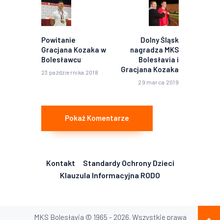
Poprzedni
Następny
wpis:
wpis:
Powitanie
Dolny Śląsk
Gracjana Kozaka w
nagradza MKS
Bolesławcu
Bolesłavia i
Gracjana Kozaka
23 października 2018
29 marca 2019
Pokaż Komentarze
Kontakt
Standardy Ochrony Dzieci
Klauzula Informacyjna RODO
MKS Bolesłavia © 1965 - 2026. Wszystkie prawa