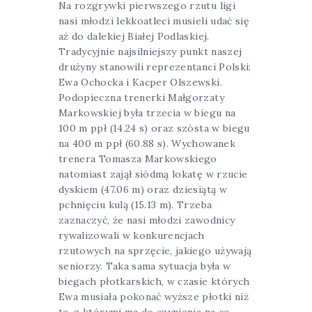
Na rozgrywki pierwszego rzutu ligi
nasi młodzi lekkoatleci musieli udać się
aż do dalekiej Białej Podlaskiej.
Tradycyjnie najsilniejszy punkt naszej
drużyny stanowili reprezentanci Polski:
Ewa Ochocka i Kacper Olszewski.
Podopieczna trenerki Małgorzaty
Markowskiej była trzecia w biegu na
100 m ppł (14.24 s) oraz szósta w biegu
na 400 m ppł (60.88 s). Wychowanek
trenera Tomasza Markowskiego
natomiast zajął siódmą lokatę w rzucie
dyskiem (47.06 m) oraz dziesiątą w
pchnięciu kulą (15.13 m). Trzeba
zaznaczyć, że nasi młodzi zawodnicy
rywalizowali w konkurencjach
rzutowych na sprzęcie, jakiego używają
seniorzy. Taka sama sytuacja była w
biegach płotkarskich, w czasie których
Ewa musiała pokonać wyższe płotki niż
te, z którymi ma do czynienia na co