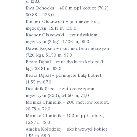
s, 128,0
Ewa Ochocka – 400 m ppł kobiet (76,2),
60.88 s, 125,0
Kacper Olszewski – pchnięcie kulą
mężczyzn, 15.13 m, 110,0
Kacper Olszewski – rzut dyskiem
mężczyzn (2 kg), 47.06 m, 98,0
Dawid Kopała – rzut młotem mężczyzn
(7,26 kg), 51.50 m, 97,0
Beata Dąbal – rzut dyskiem kobiet (1
kg), 38.81 m, 92,0
Beata Dąbal – pchnięcie kulą kobiet,
11.55 m, 87,0
Dominik Stec – rzut oszczepem
mężczyzn (800), 54.50 m, 74,0
Monika Chmielik – 200 metrów kobiet,
26.78 s, 72,0
Monika Chmielik – 100 m ppł kobiet,
15.87 s, 72,0
Amelia Kołodziej – skok wzwyż kobiet,
1.55 m, 68,0