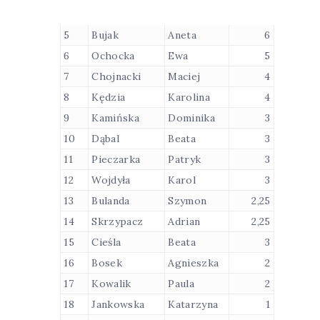
5
Bujak
Aneta
6
6
Ochocka
Ewa
5
7
Chojnacki
Maciej
4
8
Kędzia
Karolina
4
9
Kamińska
Dominika
3
10
Dąbal
Beata
3
11
Pieczarka
Patryk
3
12
Wojdyła
Karol
3
13
Bulanda
Szymon
2,25
14
Skrzypacz
Adrian
2,25
15
Cieśla
Beata
3
16
Bosek
Agnieszka
2
17
Kowalik
Paula
2
18
Jankowska
Katarzyna
1