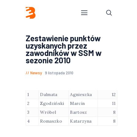
Zestawienie punktów
uzyskanych przez
zawodników w SSM w
sezonie 2010
Newsy
9 listopada 2010
1
Dalmata
Agnieszka
12
2
Zgodziński
Marcin
11
3
Wróbel
Bartosz
8
4
Romaszko
Katarzyna
8