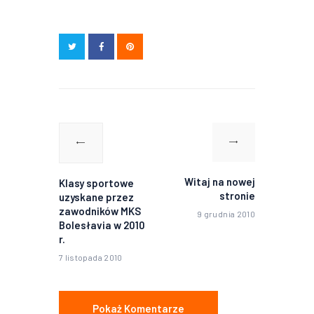
Nawigacja
wpisu
Poprzedni
Następny
wpis:
wpis:
Witaj na nowej
Klasy sportowe
stronie
uzyskane przez
zawodników MKS
9 grudnia 2010
Bolesłavia w 2010
r.
7 listopada 2010
Pokaż Komentarze