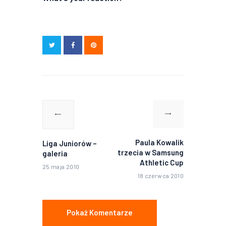
Nawigacja
wpisu
Poprzedni
Następny
wpis:
wpis:
Paula Kowalik
Liga Juniorów –
trzecia w Samsung
galeria
Athletic Cup
25 maja 2010
18 czerwca 2010
Pokaż Komentarze