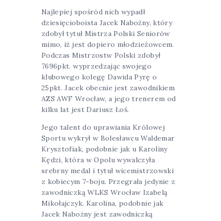
Najlepiej spośród nich wypadł
dziesięcioboista Jacek Nabożny, który
zdobył tytuł Mistrza Polski Seniorów
mimo, iż jest dopiero młodzieżowcem.
Podczas Mistrzostw Polski zdobył
7696pkt. wyprzedzając swojego
klubowego kolegę Dawida Pyrę o
25pkt. Jacek obecnie jest zawodnikiem
AZS AWF Wrocław, a jego trenerem od
kilku lat jest Dariusz Łoś.
Jego talent do uprawiania Królowej
Sportu wykrył w Bolesławcu Waldemar
Krysztofiak, podobnie jak u Karoliny
Kędzi, która w Opolu wywalczyła
srebrny medal i tytuł wicemistrzowski
z kobiecym 7-boju. Przegrała jedynie z
zawodniczką WLKS Wrocław Izabelą
Mikołajczyk. Karolina, podobnie jak
Jacek Nabożny jest zawodniczką