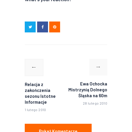
Nawigacja
wpisu
Poprzedni
Następny
wpis:
wpis:
Ewa Ochocka
Relacja z
Mistrzynią Dolnego
zakończenia
Śląska na 60m
sezonu Istotne
Informacje
28 lutego 2010
1 lutego 2010
Pokaż Komentarze