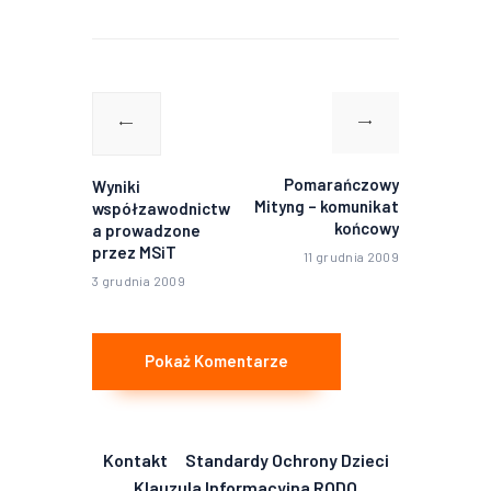
Nawigacja
wpisu
Poprzedni
Następny
wpis:
wpis:
Pomarańczowy
Wyniki
Mityng – komunikat
współzawodnictw
końcowy
a prowadzone
przez MSiT
11 grudnia 2009
3 grudnia 2009
Pokaż Komentarze
Kontakt
Standardy Ochrony Dzieci
Klauzula Informacyjna RODO